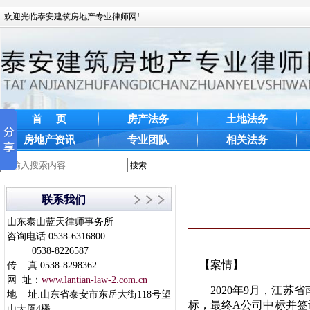
欢迎光临泰安建筑房地产专业律师网!
首 页
房产法务
土地法务
房地产资讯
专业团队
相关法务
搜索
联系我们
山东泰山蓝天律师事务所
咨询电话:0538-6316800
0538-8226587
【案情】
传 真:0538-8298362
网 址：
www.lantian-law-2.com.cn
2020年9月，江苏省
地 址:山东省泰安市东岳大街118号望
标，最终A公司中标并签
山大厦4楼