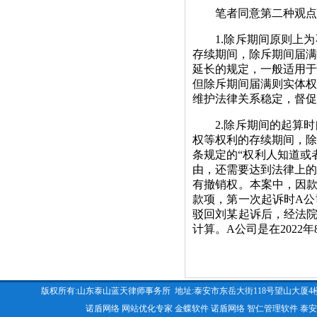
笔者同意第二种观点
1.除斥期间原则上为
存续期间，除斥期间届
延长的规定，一般适用
但除斥期间届满则实体
维护法律关系稳定，督促
2.除斥期间的起算时
权等权利的存续期间，
条规定的“权利人知道或
由，还需要达到法律上
有撤销权。本案中，因款
款项，第一次起诉时A
驳回刘某起诉后，经法
计算。A公司是在2022
版权所有:山东泰山蓝天律师事务所 地址:泰安市东岳大街118号望山大厦4楼 咨询电话:053
诺盾网络
网站优化专家
金蝶软件
诺盾网络
智仁管理软件
泰安