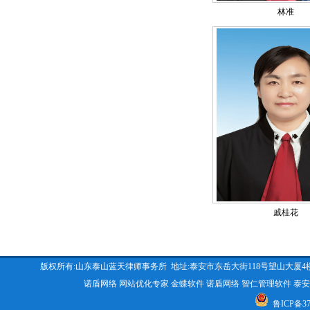
林准
戚桂花
版权所有:山东泰山蓝天律师事务所 地址:泰安市东岳大街118号望山大厦4楼 咨询电话:053
诺盾网络
网站优化专家
金蝶软件
诺盾网络
智仁管理软件
泰安
鲁ICP备370